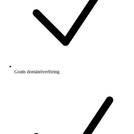
Gratis
domänöverföring