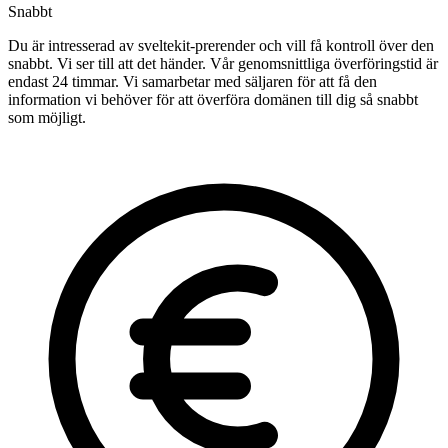
Snabbt
Du är intresserad av sveltekit-prerender och vill få kontroll över den
snabbt. Vi ser till att det händer. Vår genomsnittliga överföringstid är
endast 24 timmar. Vi samarbetar med säljaren för att få den
information vi behöver för att överföra domänen till dig så snabbt
som möjligt.