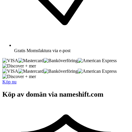
Gratis
Momsfaktura via e-post
+ mer
+ mer
Köp nu
Köp av domän via nameshift.com