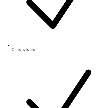
Gratis
assistans